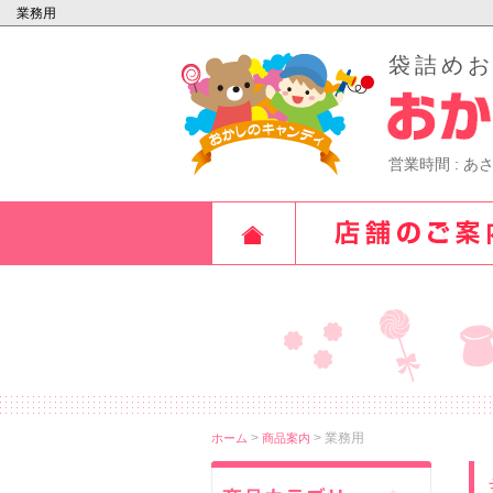
業務用
袋詰め
営業時間 : あ
>
> 業務用
ホーム
商品案内