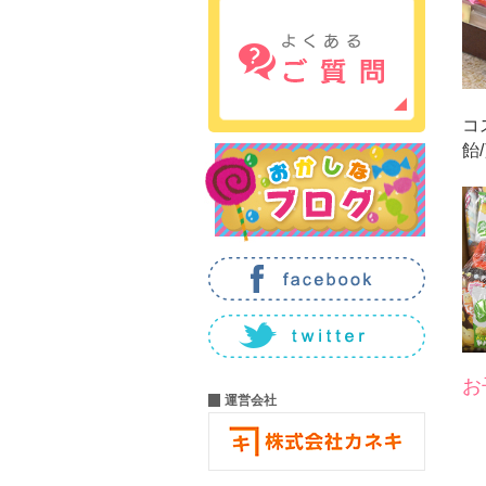
コ
飴
お
運営会社